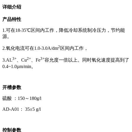
详细介绍
产品特性
1.可在18-35℃区间内工作，降低冷却系统制冷压力，节约能
源。
2
2.氧化电流可在1.0-3.0A/dm
区间内工作，
3+
2+
3+
3.AL
、Cu
、Fe
容允度一倍以上。同时氧化速度提高到了
0.4~1.0µm/min。
开槽参数
硫酸 ：150～180g/l
AD-A01： 35±5 g/l
控制参数