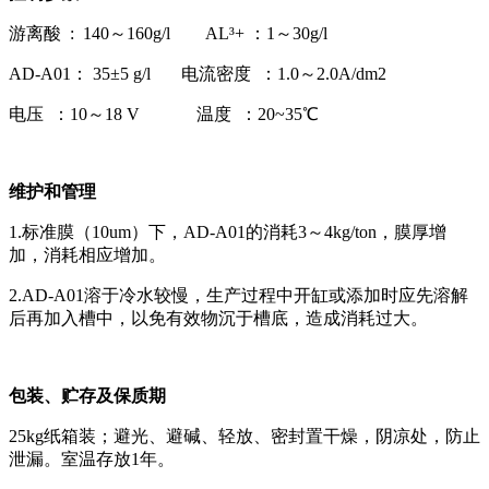
游离酸 : 140～160g/l AL³+ ：1～30g/l
AD-A01： 35±5 g/l 电流密度 ：1.0～2.0A/dm2
电压 ：10～18 V 温度 ：20~35℃
维护和管理
1.标准膜（10um）下，AD-A01的消耗3～4kg/ton，膜厚增
加，消耗相应增加。
2.AD-A01溶于冷水较慢，生产过程中开缸或添加时应先溶解
后再加入槽中，以免有效物沉于槽底，造成消耗过大。
包装、贮存及保质期
25kg纸箱装；避光、避碱、轻放、密封置干燥，阴凉处，防止
泄漏。室温存放1年。