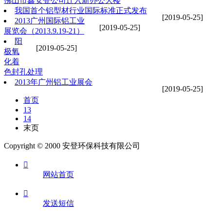
佛山市鑫安登公司迁入新办公大楼
我国首个铝型材行业国际标准正式发布
[2019-05-25]
2013广州国际铝工业
[2019-05-25]
展览会（2013.9.19-21）
阳
[2019-05-25]
极氧
化着
色封孔处理
2013年广州铝工业展会
[2019-05-25]
首页
13
14
末页
Copyright © 2000 安登环保科技有限公司

网站首页

发送短信