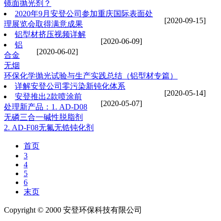
镜面抛光剂？
2020年9月安登公司参加重庆国际表面处
[2020-09-15]
理展览会取得满意成果
铝型材挤压视频详解
[2020-06-09]
铝
[2020-06-02]
合金
无烟
环保化学抛光试验与生产实践总结（铝型材专篇）
详解安登公司零污染新钝化体系
[2020-05-14]
安登推出2款喷涂前
[2020-05-07]
处理新产品：1. AD-D08
无磷三合一碱性脱脂剂
2. AD-F08无氟无锆钝化剂
首页
3
4
5
6
末页
Copyright © 2000 安登环保科技有限公司