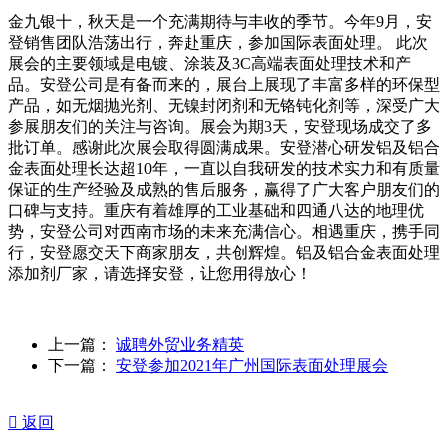
金九银十，秋天是一个充满期待与丰收的季节。今年9月，安
登销售团队浩荡出行，奔赴重庆，参加国际表面处理。 此次
展会的主要领域是电镀、涂装及3C高端表面处理技术和产
品。安登公司是有备而来的，展台上展现了丰富多样的环保型
产品，如无烟抛光剂、无镍封闭剂和无铬钝化剂等，深受广大
参展朋友们的关注与咨询。展会为期3天，安登现场成交了多
批订单。感谢此次展会取得圆满成果。安登潜心研发铝及铝合
金表面处理长达超10年，一直以自我研发的技术实力和有质量
保证的生产经验及成熟的售后服务，赢得了广大客户朋友们的
口碑与支持。重庆有着雄厚的工业基础和四通八达的地理优
势，安登公司对西南市场的未来充满信心。相遇重庆，携手同
行，安登愿交天下商家朋友，共创辉煌。铝及铝合金表面处理
添加剂厂家，请选择安登，让您用得放心！
上一篇：
诚聘外贸业务精英
下一篇：
安登参加2021年广州国际表面处理展会

返回