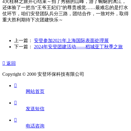
4天桂林之旅开心结束～拍了秀丽的山峰，游了蜿蜒的漓江，
还体验了一把当“王爷王妃们”的尊贵感觉……最难忘的是打水
仗环节，咱们安登团队兵分三路，团结合作，一致对外，取得
重大胜利期待下次团建快乐～
上一篇：
安登参加2021年上海国际表面处理展
下一篇：
2024年安登团建活动——稻城亚丁秋季之旅

返回
Copyright © 2000 安登环保科技有限公司

网站首页

发送短信

电话咨询